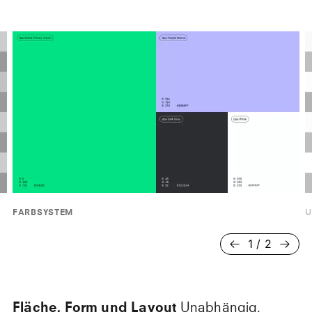
FARBSYSTEM
U
1
/
2
Fläche, Form und Layout
Unabhängig,